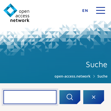
EN
Suche
open-access.network
Suche