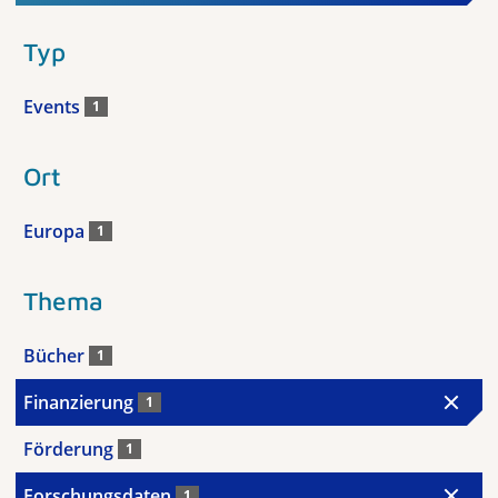
Typ
Events
1
Ort
Europa
1
Thema
Bücher
1
Finanzierung
1
Förderung
1
Forschungsdaten
1