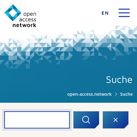
EN
Suche
open-access.network
Suche