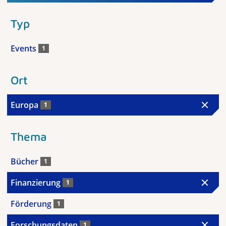
Typ
Events
1
Ort
Europa
1
Thema
Bücher
1
Finanzierung
1
Förderung
1
Forschungsdaten
1