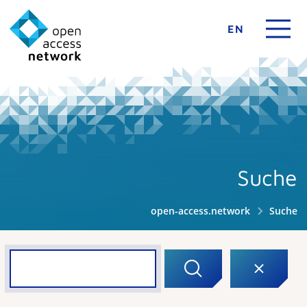
EN
Suche
open-access.network
Suche