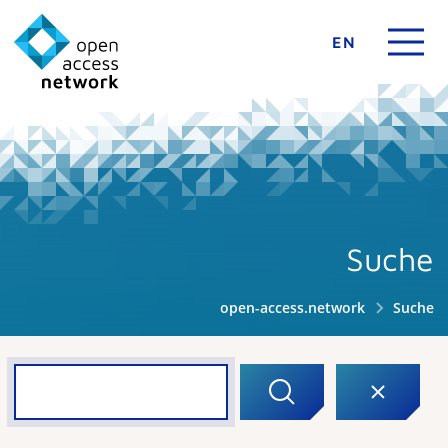
EN
Suche
open-access.network
Suche