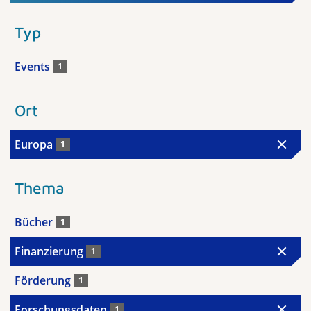
Typ
Events
1
Ort
Europa
1
Thema
Bücher
1
Finanzierung
1
Förderung
1
Forschungsdaten
1