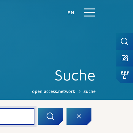
EN
Suche
open-access.network
Suche