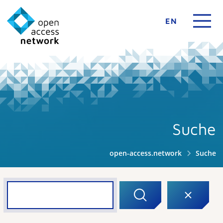
EN
Suche
open-access.network
Suche