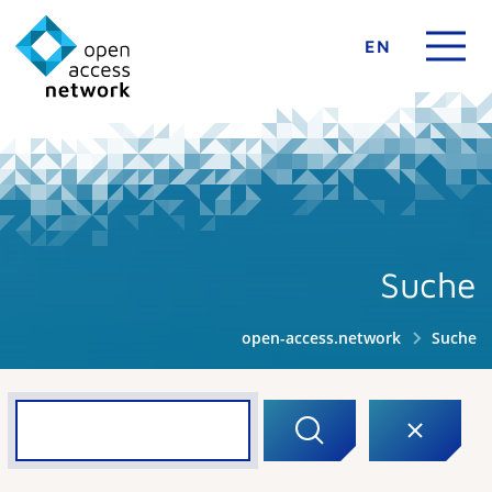
EN
Suche
open-access.network
Suche