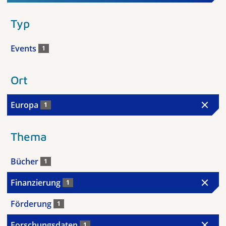
Typ
Events
1
Ort
Europa
1
Thema
Bücher
1
Finanzierung
1
Förderung
1
Forschungsdaten
1