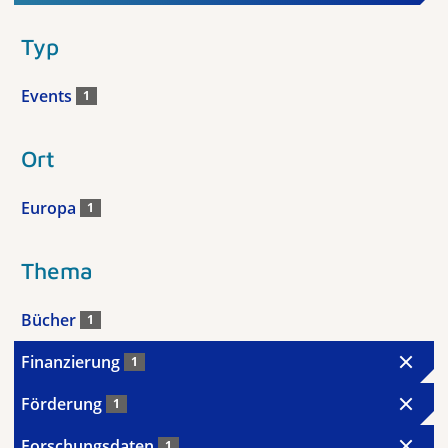
Typ
Events
1
Ort
Europa
1
Thema
Bücher
1
Finanzierung
1
Förderung
1
Forschungsdaten
1