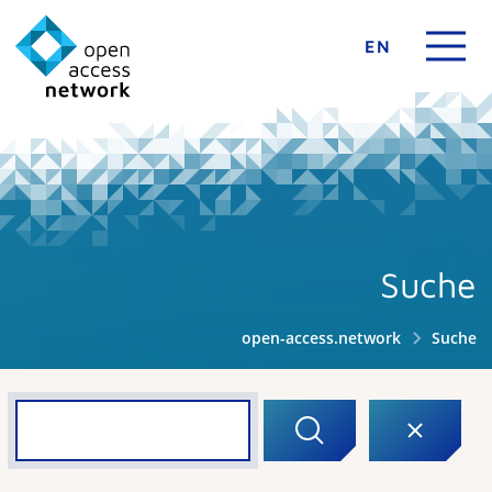
EN
Suche
open-access.network
Suche