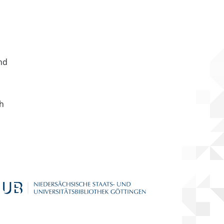
nd
ch