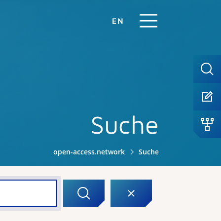
EN
Suche
open-access.network
Suche