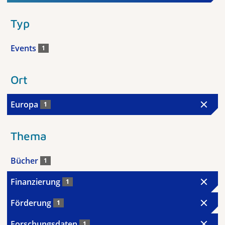
Typ
Events
1
Ort
Europa
1
Thema
Bücher
1
Finanzierung
1
Förderung
1
Forschungsdaten
1