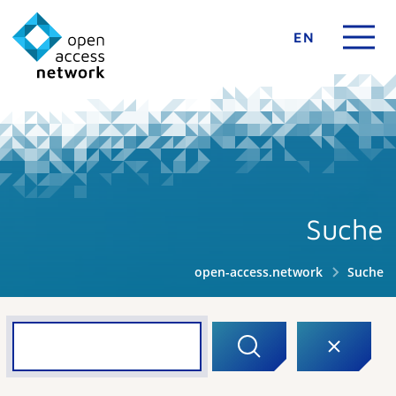
EN
Suche
open-access.network
Suche