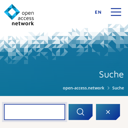
EN
Suche
open-access.network
Suche