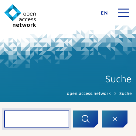
EN
Suche
open-access.network
Suche