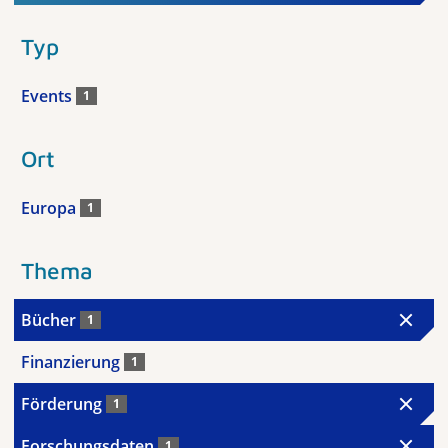
Typ
Events
1
Ort
Europa
1
Thema
Bücher
1
Finanzierung
1
Förderung
1
Forschungsdaten
1