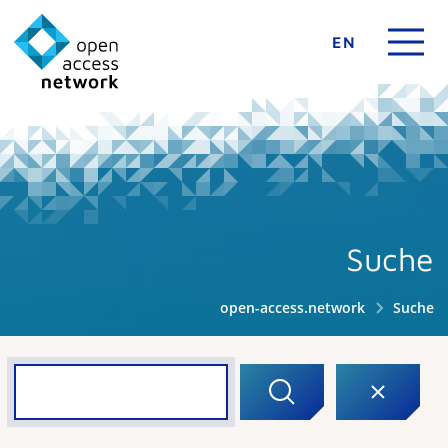
EN
Suche
open-access.network
Suche