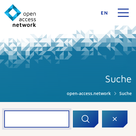
EN
Suche
open-access.network
Suche