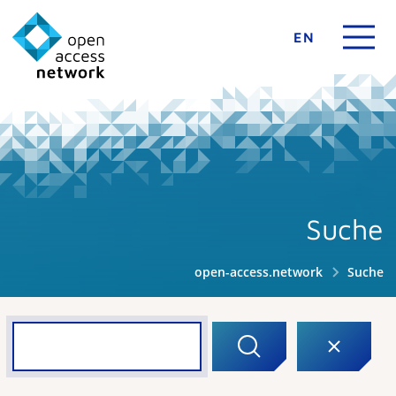
EN
Suche
open-access.network
Suche