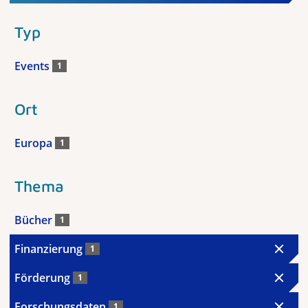
Typ
Events
1
Ort
Europa
1
Thema
Bücher
1
Finanzierung
1
Förderung
1
Forschungsdaten
1