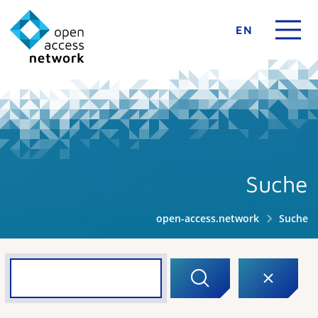
EN
Suche
open-access.network
Suche