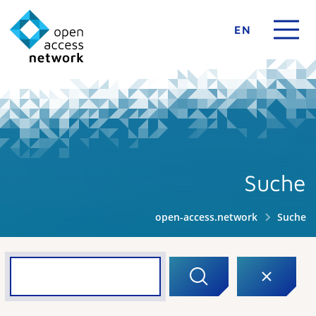
EN
Suche
open-access.network
Suche