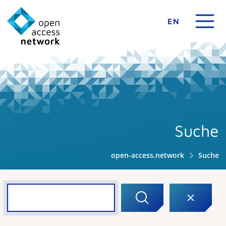
EN
Suche
open-access.network
Suche