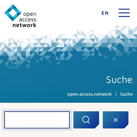
EN
Suche
open-access.network
Suche