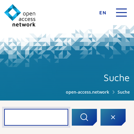
EN
Suche
open-access.network
Suche