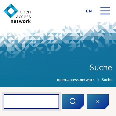
EN
Suche
open-access.network
Suche