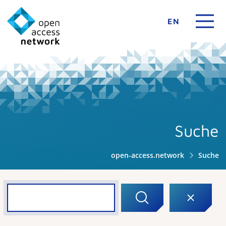
EN
Suche
open-access.network
Suche