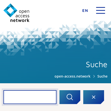
EN
Suche
open-access.network
Suche