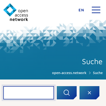
EN
Suche
open-access.network
Suche