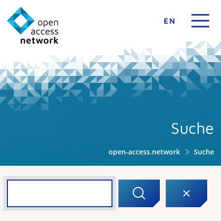
EN
Suche
open-access.network
Suche