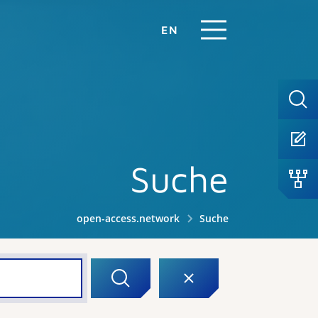
EN
Suche
open-access.network
Suche