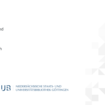
nd
ch