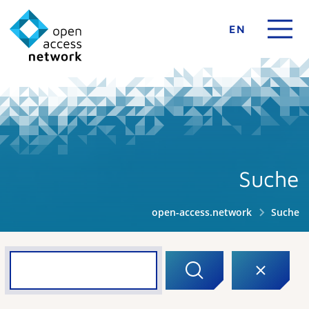
EN
Suche
open-access.network
Suche