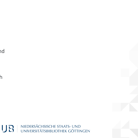
nd
ch