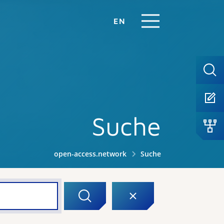
EN
Suche
open-access.network
Suche