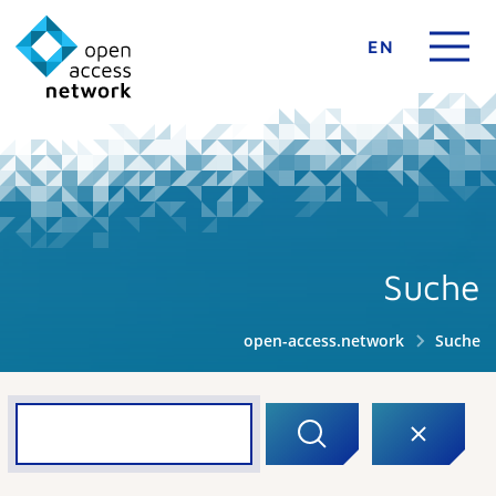
EN
Suche
open-access.network
Suche