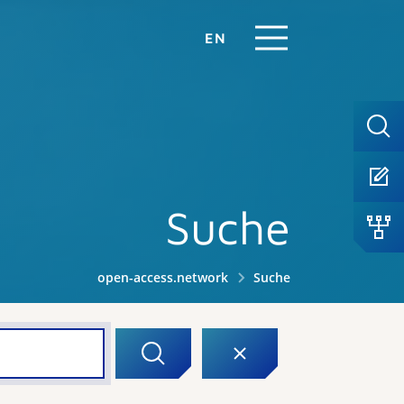
EN
Suche
open-access.network
Suche