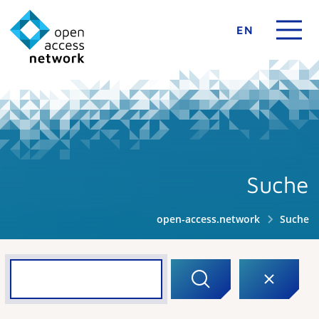
EN
Suche
open-access.network
Suche