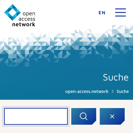
EN
Suche
open-access.network
Suche