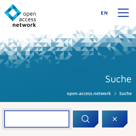
EN
Suche
open-access.network
Suche