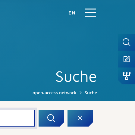
EN
Suche
open-access.network
Suche