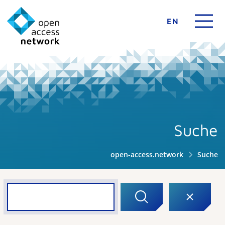
EN
Suche
open-access.network
Suche