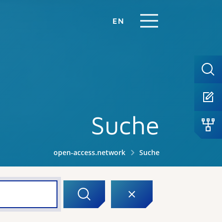
EN
Suche
open-access.network
Suche