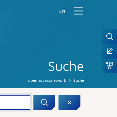
EN
Suche
open-access.network
Suche