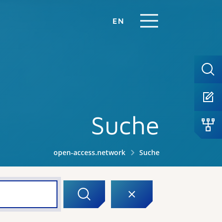
EN
Suche
open-access.network
Suche