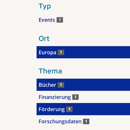
Typ
Events
1
Ort
Europa
1
Thema
Bücher
1
Finanzierung
1
Förderung
1
Forschungsdaten
1