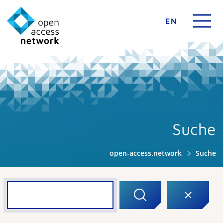
EN
Suche
open-access.network
Suche