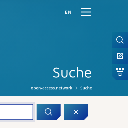
EN
Suche
open-access.network
Suche