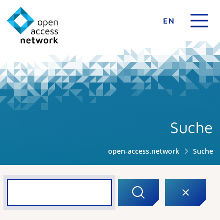
EN
Suche
open-access.network
Suche