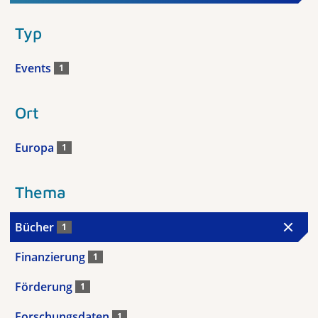
Typ
Events
1
Ort
Europa
1
Thema
Bücher
1
Finanzierung
1
Förderung
1
Forschungsdaten
1