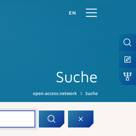
EN
Suche
open-access.network
Suche