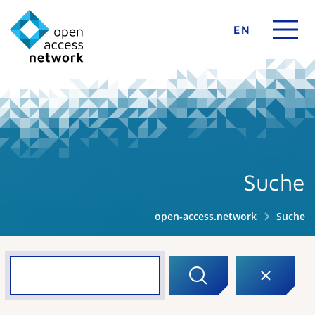
EN
Suche
open-access.network
Suche