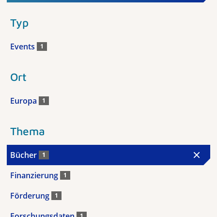
Typ
Events
1
Ort
Europa
1
Thema
Bücher
1
Finanzierung
1
Förderung
1
Forschungsdaten
1