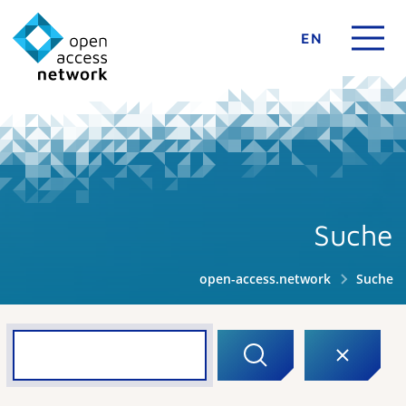
EN
Suche
open-access.network
Suche