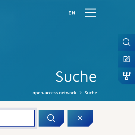
EN
Suche
open-access.network
Suche