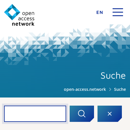
EN
Suche
open-access.network
Suche