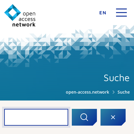
EN
Suche
open-access.network
Suche