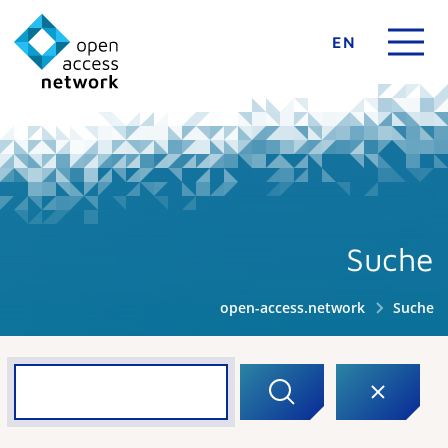
EN
Suche
open-access.network
Suche