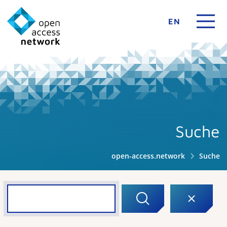
EN
Suche
open-access.network
Suche