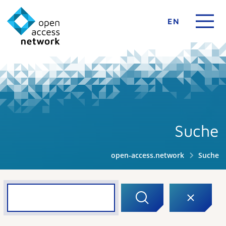
EN
Suche
open-access.network
Suche